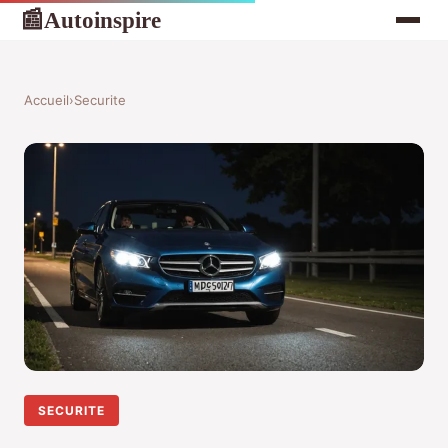
Autoinspire
📰
Accueil
›
Securite
SECURITE