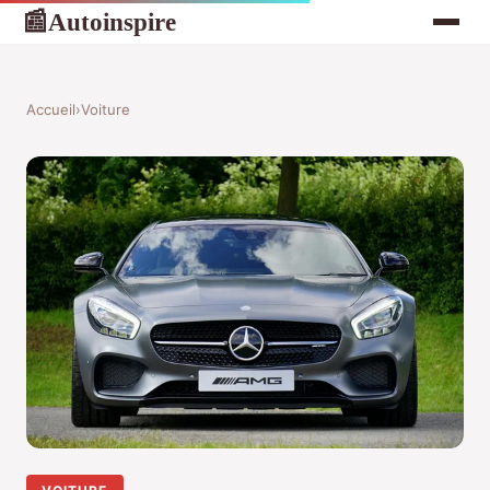
Autoinspire
📰
Accueil
›
Voiture