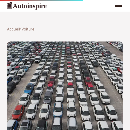
Autoinspire
📰
Accueil
›
Voiture