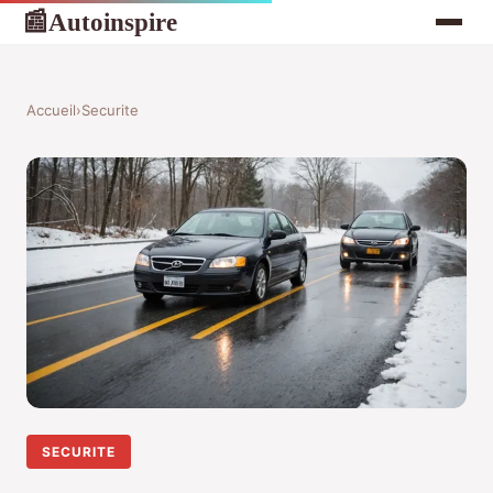
Autoinspire
📰
Accueil
›
Securite
SECURITE